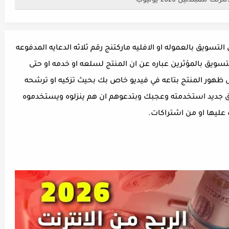
مبتدئين 2026 يوتيوب
يق بالعموله او الافليه ماركتنج رقم ثلاثه الدعايه المدفوعه
سويق بالمؤثرين عباره عن ان المنتج لسلعه او خدمه او حتى
هور المنتج بتاعه في فيديو خاص بك بحيث تزكيه او ترشحه
يق جديد استخدمته وعجبك وبتدعوهم ان هم ينزلوه ويستخدموه
 عليها او من اشتراكات.