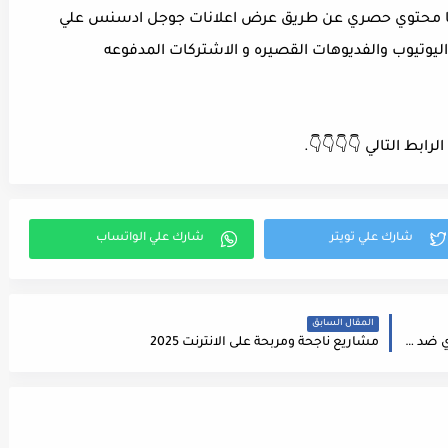
يها محتوي حصري عن طريق عرض اعلانات جوجل ادسنس علي
يوتيوب والفديوهات القصيره و الاشتركات المدفوعه
رابط التالي 👇👇👇👇.
المقال السابق
قيامة أورخان الموسم 1 الحلقة 11 الإعلان 2 أورخان باي ضد ديمير خان المؤسس اروهان قصة عشق برو
مشاريع ناجحة ومربحة على الانترنت 2025