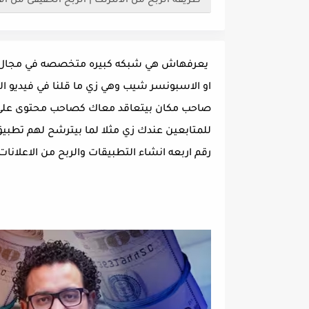
طريقة الربح من الانترنت | الربح الحقيقى من الانترنت لل
يعرفهاش هي شبكه كبيره متخصصه في مجال التسو
او الاسبونسر شيب وهي زي ما قلنا في فيديو الت
صاحب مكان بيتعاقد معاك كصاحب محتوى على ظ
للمتابعين عندك زي مثلا لما بيترشح لهم تطب
رقم اربعه انشاء التطبيقات والربح من الاعلانات